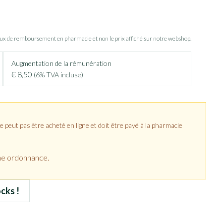
aux de remboursement en pharmacie et non le prix affiché sur notre webshop.
Augmentation de la rémunération
€ 8,50
(6% TVA incluse)
peut pas être acheté en ligne et doit être payé à la pharmacie
ne ordonnance.
cks !