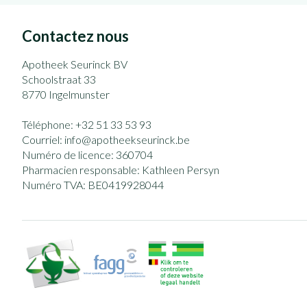
Contactez nous
Apotheek Seurinck BV
Schoolstraat 33
8770
Ingelmunster
Téléphone:
+32 51 33 53 93
Courriel:
info@
apotheekseurinck.be
Numéro de licence:
360704
Pharmacien responsable:
Kathleen Persyn
Numéro TVA:
BE0419928044