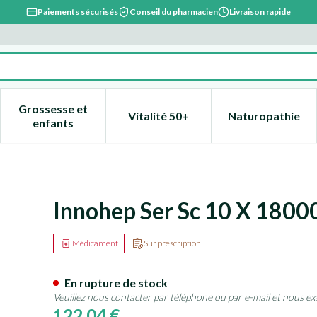
Paiements sécurisés
Conseil du pharmacien
Livraison rapide
Grossesse et
Vitalité 50+
Naturopathie
catégorie Beauté, soins et hygiène
e sous-menu pour la catégorie Régime, alimentation & vitami
Afficher le sous-menu pour la catégorie Grossesse
Afficher le sous-menu pour la 
Afficher l
enfants
 0,90ml
Innohep Ser Sc 10 X 18000
Médicament
Sur prescription
En rupture de stock
Veuillez nous contacter par téléphone ou par e-mail et nous ex
122,04 €