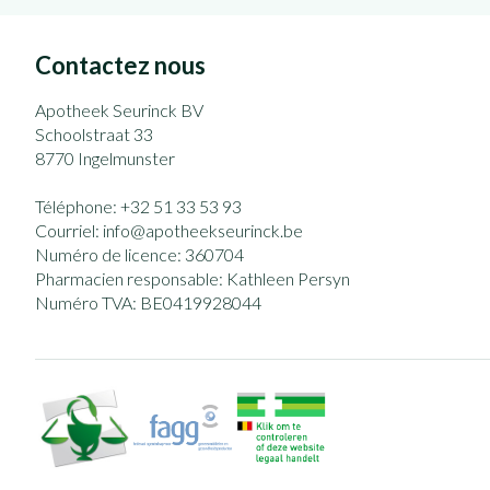
Contactez nous
Apotheek Seurinck BV
Schoolstraat 33
8770
Ingelmunster
Téléphone:
+32 51 33 53 93
Courriel:
info@
apotheekseurinck.be
Numéro de licence:
360704
Pharmacien responsable:
Kathleen Persyn
Numéro TVA:
BE0419928044