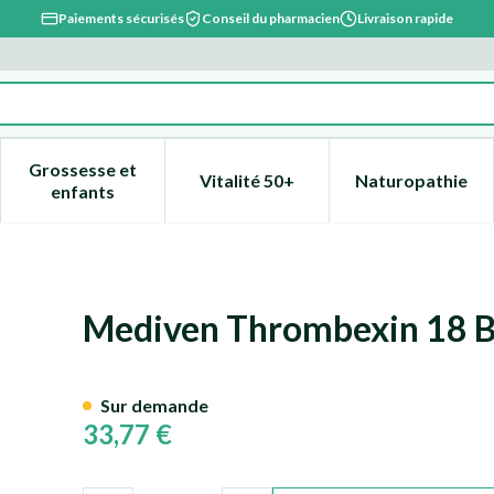
Paiements sécurisés
Conseil du pharmacien
Livraison rapide
Grossesse et
Vitalité 50+
Naturopathie
catégorie Beauté, soins et hygiène
e sous-menu pour la catégorie Régime, alimentation & vitami
Afficher le sous-menu pour la catégorie Grossesse
Afficher le sous-menu pour la 
Afficher l
enfants
Jarret M
Mediven Thrombexin 18 B
Sur demande
33,77 €