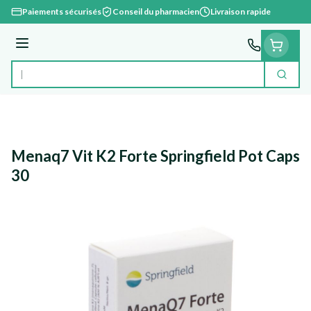
Aller au contenu
Paiements sécurisés
Conseil du pharmacien
Livraison rapide
Menu
Cherc
Rechercher
Menaq7 Vit K2 Forte Springfield Pot Caps
30