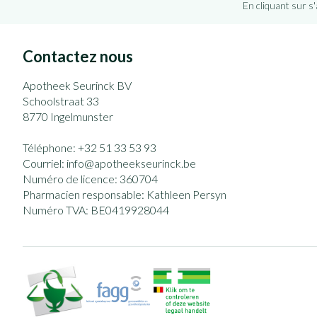
En cliquant sur s
Contactez nous
Apotheek Seurinck BV
Schoolstraat 33
8770
Ingelmunster
Téléphone:
+32 51 33 53 93
Courriel:
info@
apotheekseurinck.be
Numéro de licence:
360704
Pharmacien responsable:
Kathleen Persyn
Numéro TVA:
BE0419928044