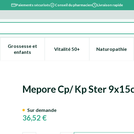
Paiements sécurisés
Conseil du pharmacien
Livraison rapide
Grossesse et
Vitalité 50+
Naturopathie
catégorie Beauté, soins et hygiène
e sous-menu pour la catégorie Régime, alimentation & vitami
Afficher le sous-menu pour la catégorie Grossesse
Afficher le sous-menu pour la 
Afficher l
enfants
 50 671000
Mepore Cp/ Kp Ster 9x15
Sur demande
36,52 €