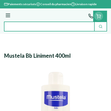
Aller au contenu
Paiements sécurisés
Conseil du pharmacien
Livraison rapide
Menu
Cherc
Rechercher
Mustela Bb Liniment 400ml