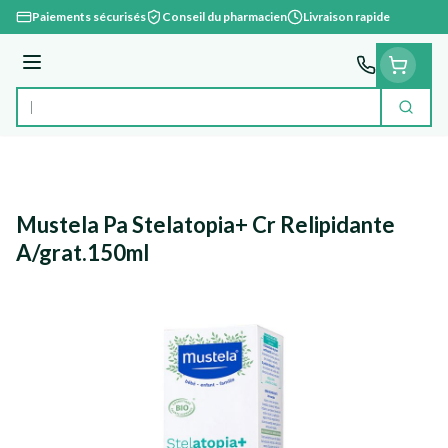
Aller au contenu
Paiements sécurisés
Conseil du pharmacien
Livraison rapide
Menu
Cherc
Rechercher
Mustela Pa Stelatopia+ Cr Relipidante
A/grat.150ml