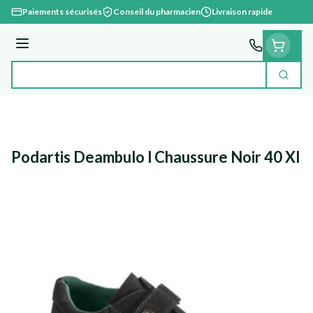
Aller au contenu
Paiements sécurisés
Conseil du pharmacien
Livraison rapide
Menu
Cherc
Rechercher
Podartis Deambulo l Chaussure Noir 40 Xl