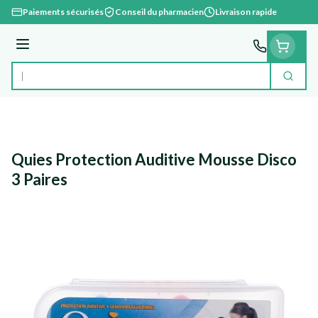
Aller au contenu
Paiements sécurisés
Conseil du pharmacien
Livraison rapide
Menu
Cherc
Rechercher
Quies Protection Auditive Mousse Disco
3 Paires