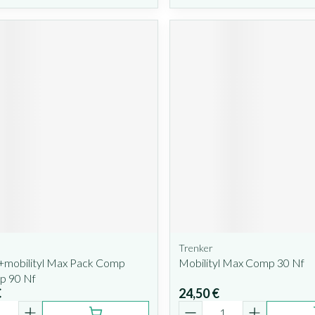
Trenker
l+mobilityl Max Pack Comp
Mobilityl Max Comp 30 Nf
p 90 Nf
€
24,50 €
é
Quantité