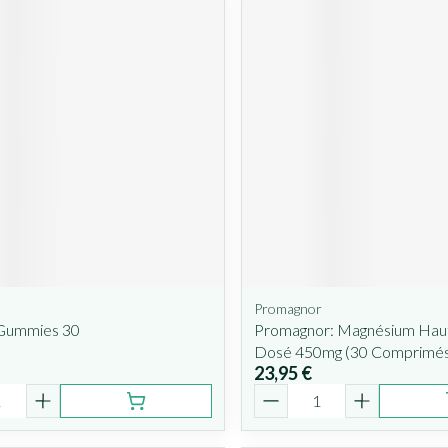
Promagnor
 Gummies 30
Promagnor: Magnésium Ha
Dosé 450mg (30 Comprimés 
23,95 €
é
Quantité