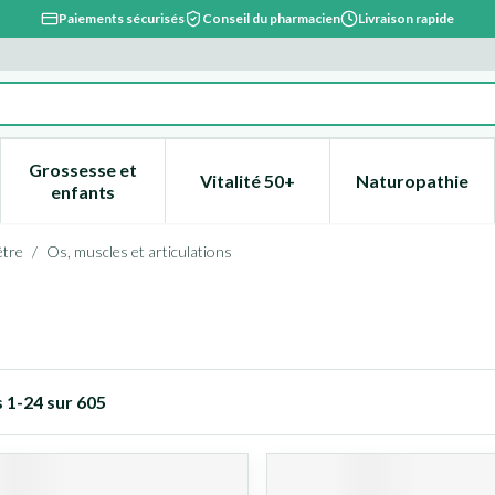
Paiements sécurisés
Conseil du pharmacien
Livraison rapide
Grossesse et
Vitalité 50+
Naturopathie
catégorie Beauté, soins et hygiène
e sous-menu pour la catégorie Régime, alimentation & vitami
Afficher le sous-menu pour la catégorie Grossesse
Afficher le sous-menu pour la 
Afficher l
enfants
être
/
Os, muscles et articulations
s
1
-
24
sur
605