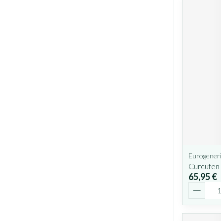
Eurogeneri
Curcufen
65,95 €
Quantit