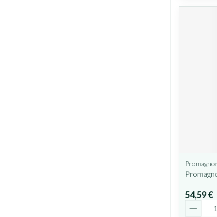
Promagno
Promagno
54,59 €
Quantit