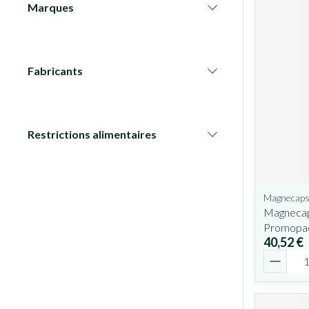
Marques
filter
Fabricants
filter
Restrictions alimentaires
filter
Magnecap
Magnecap
Promopa
40,52 €
Quantit