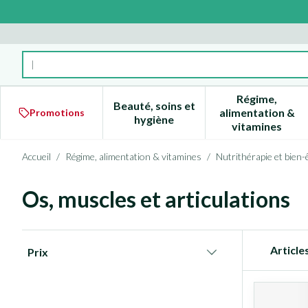
Aller au contenu
Rechercher
Régime,
Beauté, soins et
alimentation &
Promotions
Afficher le sous-menu pour la 
Afficher l
hygiène
vitamines
Accueil
/
Régime, alimentation & vitamines
/
Nutrithérapie et bien-
Os, muscles et articulations
Passer à la liste des produits
Article
Prix
filter