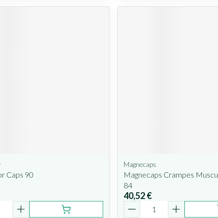
r
Magnecaps
r Caps 90
Magnecaps Crampes Muscul
84
40,52 €
é
Quantité