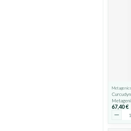
Metagenic
Curcudyn
Metageni
67,40 €
Quantit