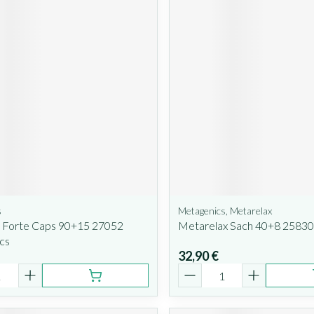
s
Metagenics, Metarelax
 Forte Caps 90+15 27052
Metarelax Sach 40+8 25830
cs
32,90 €
é
Quantité