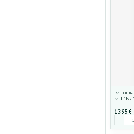
Ixxpharma
Multi Ixx
13,95 €
Quantit