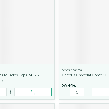
s
ceres pharma
s Muscles Caps 84+28
Calxplus Chocolat Comp 60
ck
26,44 €
é
Quantité