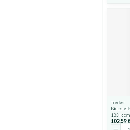
Trenker
Biocondi
180+com
102,59 
Quantit