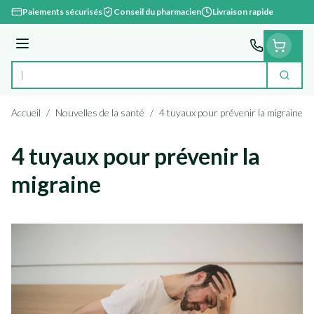
Aller au contenu
Paiements sécurisés
Conseil du pharmacien
Livraison rapide
Menu
Cherc
Rechercher
Accueil
/
Nouvelles de la santé
/
4 tuyaux pour prévenir la migraine
4 tuyaux pour prévenir la
migraine