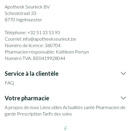
Apotheek Seurinck BV
Schoolstraat 33
8770
Ingelmunster
Téléphone:
+32 51 33 53 93
Courriel:
info@
apotheekseurinck.be
Numéro de licence:
360704
Pharmacien responsable:
Kathleen Persyn
Numéro TVA:
BE0419928044
Service à la clientèle
FAQ
Votre pharmacie
A propos de nous
Liens utiles
Actualités santé
Pharmacien de
garde
Prescription
Tarifs des soins