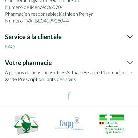
Courriel:
info@
apotheekseurinck.be
Numéro de licence:
360704
Pharmacien responsable:
Kathleen Persyn
Numéro TVA:
BE0419928044
Service à la clientèle
FAQ
Votre pharmacie
A propos de nous
Liens utiles
Actualités santé
Pharmacien de
garde
Prescription
Tarifs des soins