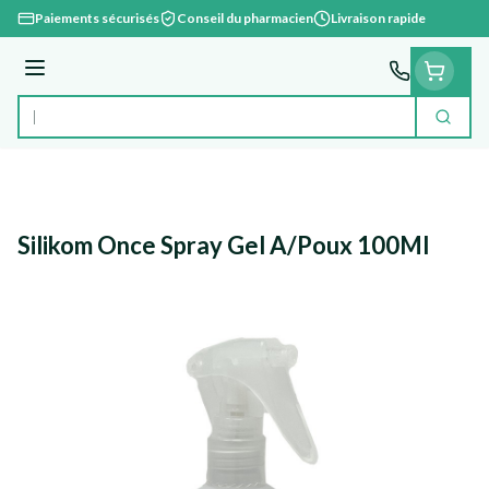
Aller au contenu
Paiements sécurisés
Conseil du pharmacien
Livraison rapide
Menu
Cherc
Rechercher
Silikom Once Spray Gel A/Poux 100Ml