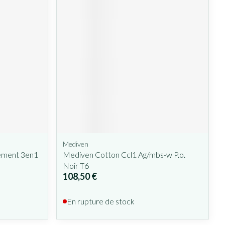
Mediven
tement 3en1
Mediven Cotton Ccl1 Ag/mbs-w P.o.
Noir T6
108,50 €
En rupture de stock