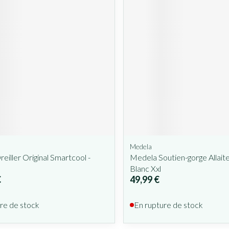
Medela
eiller Original Smartcool -
Medela Soutien-gorge Allai
Blanc Xxl
€
49,99 €
re de stock
En rupture de stock