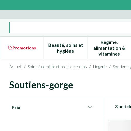
Aller au contenu
Rechercher
Régime,
Beauté, soins et
alimentation &
Promotions
Afficher le sous-menu pour la 
Afficher l
hygiène
vitamines
Accueil
/
Soins à domicile et premiers soins
/
Lingerie
/
Soutiens-
Soutiens-gorge
Passer à la liste des produits
3
articl
Prix
filter