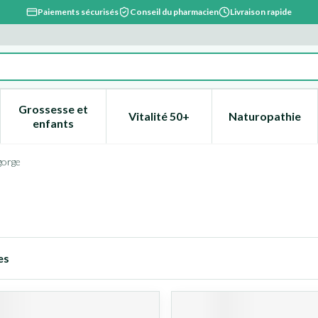
Paiements sécurisés
Conseil du pharmacien
Livraison rapide
Grossesse et
Vitalité 50+
Naturopathie
catégorie Beauté, soins et hygiène
e sous-menu pour la catégorie Régime, alimentation & vitami
Afficher le sous-menu pour la catégorie Grossesse
Afficher le sous-menu pour la 
Afficher l
enfants
gorge
es