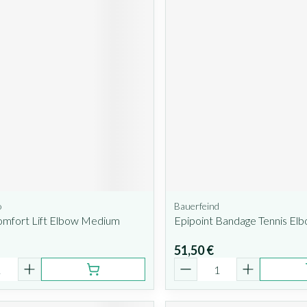
o
Bauerfeind
omfort Lift Elbow Medium
Epipoint Bandage Tennis El
51,50 €
é
Quantité