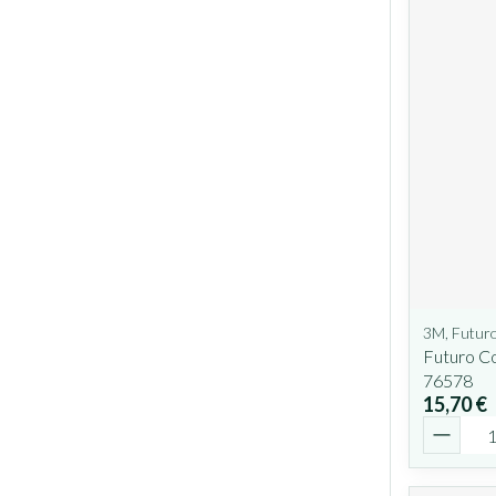
3M, Futur
Futuro C
76578
15,70 €
Quantit