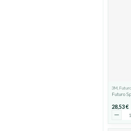
3M, Futur
Futuro S
28,53 €
Quantit