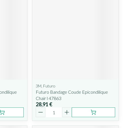
3M, Futuro
ndilique
Futuro Bandage Coude Epicondilique
Chair l 47863
28,91 €
Quantité