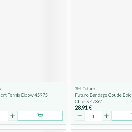
o
3M, Futuro
port Tennis Elbow 45975
Futuro Bandage Coude Epico
Chair S 47861
28,91 €
é
Quantité