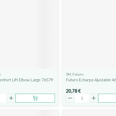
o
3M, Futuro
mfort Lift Elbow Large 76579
Futuro Echarpe Ajustable 4
20,78 €
é
Quantité