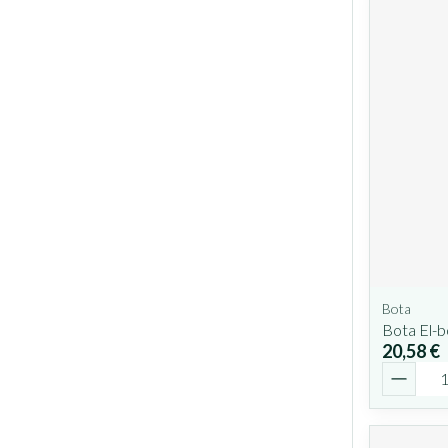
Bota
Bota El-b
20,58 €
Quantit