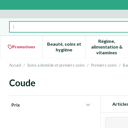
Aller au contenu
Rechercher
Régime,
Beauté, soins et
alimentation &
Promotions
Afficher le sous-menu pour la 
Afficher l
hygiène
vitamines
Accueil
/
Soins à domicile et premiers soins
/
Premiers soins
/
Ba
Coude
Passer à la liste des produits
Article
Prix
filter