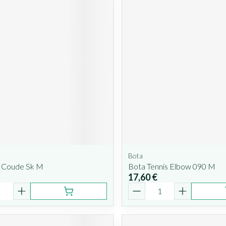
Bota
s Coude Sk M
Bota Tennis Elbow 090 M
17,60 €
é
Quantité