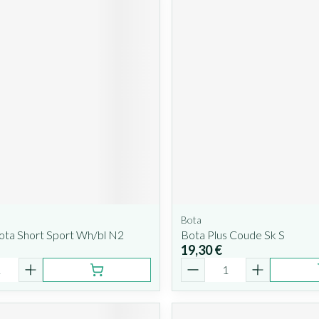
Bota
ota Short Sport Wh/bl N2
Bota Plus Coude Sk S
19,30 €
é
Quantité