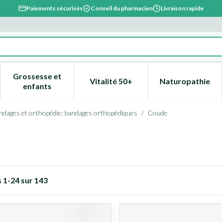
Paiements sécurisés
Conseil du pharmacien
Livraison rapide
Grossesse et
Vitalité 50+
Naturopathie
catégorie Beauté, soins et hygiène
e sous-menu pour la catégorie Régime, alimentation & vitami
Afficher le sous-menu pour la catégorie Grossesse
Afficher le sous-menu pour la 
Afficher l
enfants
ndages et orthopédie: bandages orthopédiques
/
Coude
s
1
-
24
sur
143