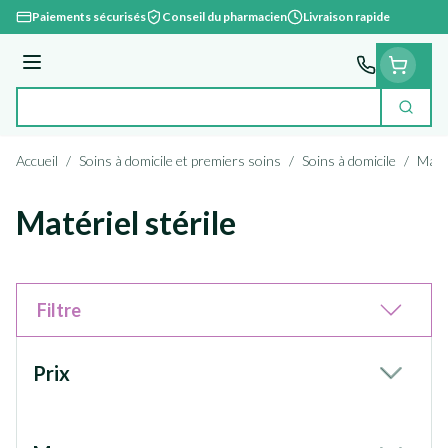
Aller au contenu
Paiements sécurisés
Conseil du pharmacien
Livraison rapide
Menu
Cherc
Rechercher
Accueil
/
Soins à domicile et premiers soins
/
Soins à domicile
/
Matér
Matériel stérile
Filtre
Passer à la liste des produits
Prix
filter