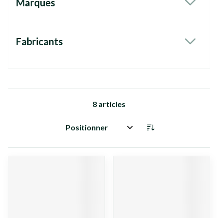
Marques
filter
Fabricants
filter
8
articles
Trier par: