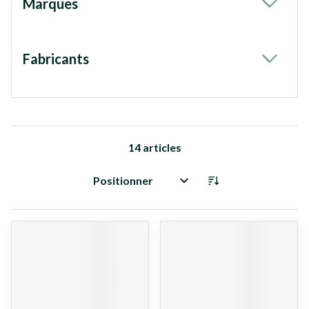
Marques
filter
Fabricants
filter
14
articles
Trier par: