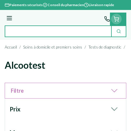
Aller au contenu
Paiements sécurisés
Conseil du pharmacien
Livraison rapide
Menu
Cherc
Rechercher
Accueil
/
Soins à domicile et premiers soins
/
Tests de diagnostic
/
A
Alcootest
Filtre
Passer à la liste des produits
Prix
filter