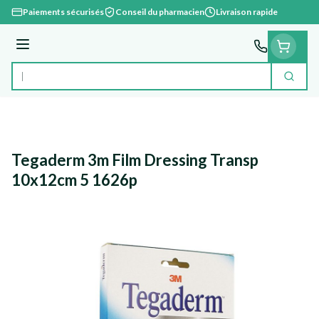
Aller au contenu
Paiements sécurisés
Conseil du pharmacien
Livraison rapide
Menu
Cherc
Rechercher
Tegaderm 3m Film Dressing Transp
10x12cm 5 1626p