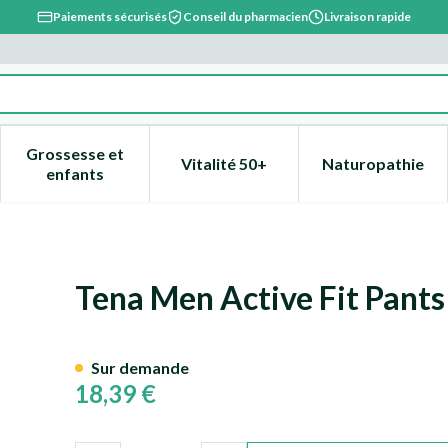
Paiements sécurisés
Conseil du pharmacien
Livraison rapide
Grossesse et
Vitalité 50+
Naturopathie
catégorie Beauté, soins et hygiène
e sous-menu pour la catégorie Régime, alimentation & vitami
Afficher le sous-menu pour la catégorie Grossesse
Afficher le sous-menu pour la 
Afficher l
enfants
us Bleu S/m 12 772512
Tena Men Active Fit Pants
Sur demande
18,39 €