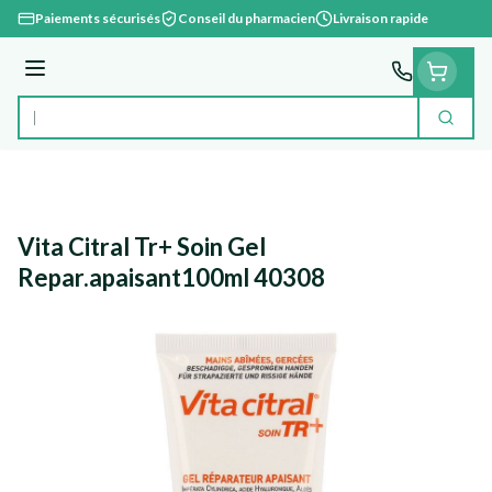
Aller au contenu
Paiements sécurisés
Conseil du pharmacien
Livraison rapide
Menu
Cherc
Rechercher
Vita Citral Tr+ Soin Gel
Repar.apaisant100ml 40308