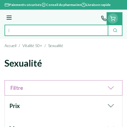
Aller au contenu
Paiements sécurisés
Conseil du pharmacien
Livraison rapide
Menu
Cherc
Rechercher
Accueil
/
Vitalité 50+
/
Sexualité
Sexualité
Filtre
Passer à la liste des produits
Prix
filter