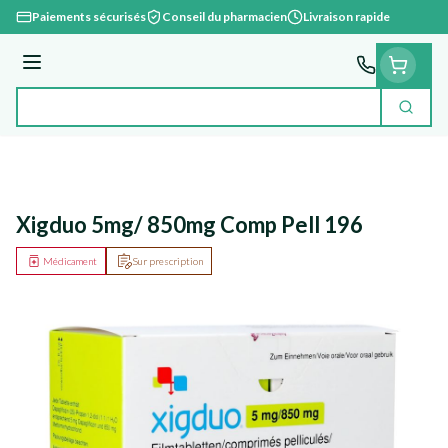
Aller au contenu
Paiements sécurisés
Conseil du pharmacien
Livraison rapide
Menu
Cherc
Rechercher
Xigduo 5mg/ 850mg Comp Pell 196
Médicament
Sur prescription