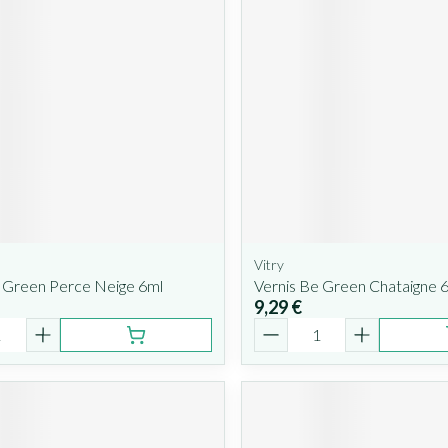
Vitry
e Green Perce Neige 6ml
Vernis Be Green Chataigne 
9,29 €
é
Quantité