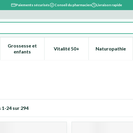
Paiements sécurisés
Conseil du pharmacien
Livraison rapide
Grossesse et
Vitalité 50+
Naturopathie
catégorie Beauté, soins et hygiène
e sous-menu pour la catégorie Régime, alimentation & vitami
Afficher le sous-menu pour la catégorie Grossesse
Afficher le sous-menu pour la 
Afficher l
enfants
s
1
-
24
sur
294