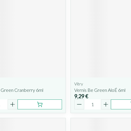
Vitry
e Green Cranberry 6ml
Vernis Be Green AloÉ 6ml
9,29 €
é
Quantité