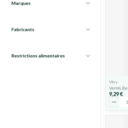
Marques
filter
Fabricants
filter
Restrictions alimentaires
filter
Vitry
Vernis B
9,29 €
Quantit