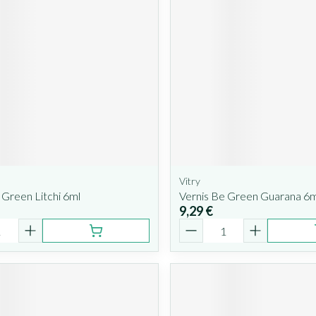
Vitry
 Green Litchi 6ml
Vernis Be Green Guarana 6m
9,29 €
é
Quantité