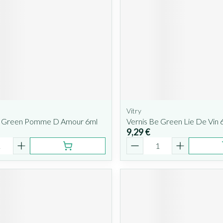
Vitry
e Green Pomme D Amour 6ml
Vernis Be Green Lie De Vin 
9,29 €
é
Quantité