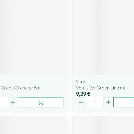
Vitry
e Green Grenade 6ml
Vernis Be Green Lin 6ml
9,29 €
é
Quantité