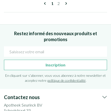
Pages
Vous lisez actuellement la page
Page
1
2
Restez informé des nouveaux produits et
promotions
Adresse mail
Inscription
En cliquant sur s'abonner, vous vous abonnez à notre newsletter et
acceptez notre
politique de confidentialité
.
Contactez nous
Apotheek Seurinck BV
Schoolstraat 33