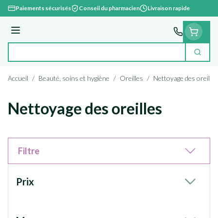
Aller au contenu
Paiements sécurisés
Conseil du pharmacien
Livraison rapide
Menu
Cherc
Rechercher
Accueil
/
Beauté, soins et hygiène
/
Oreilles
/
Nettoyage des oreilles
Nettoyage des oreilles
Filtre
Passer à la liste des produits
Prix
filter