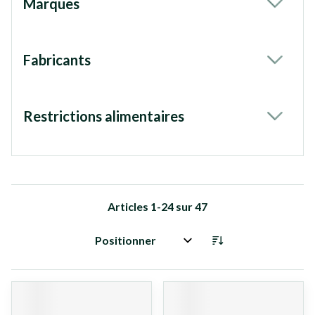
Marques
filter
Fabricants
filter
Restrictions alimentaires
filter
Articles
1
-
24
sur
47
Trier par: