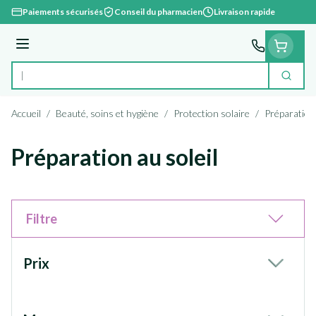
Aller au contenu
Paiements sécurisés
Conseil du pharmacien
Livraison rapide
Menu
Cherc
Rechercher
Accueil
/
Beauté, soins et hygiène
/
Protection solaire
/
Préparation 
Préparation au soleil
Filtre
Passer à la liste des produits
Prix
filter