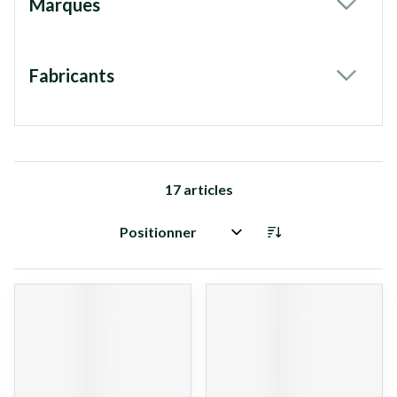
Marques
filter
Fabricants
filter
17
articles
Trier par: