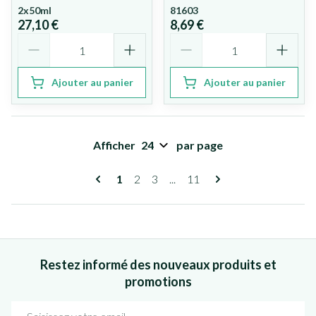
2x50ml
81603
27,10 €
8,69 €
Quantité
Quantité
Ajouter au panier
Ajouter au panier
Afficher
par page
Pages
Vous lisez actuellement la page
Page
Page
Page
1
2
3
...
11
Restez informé des nouveaux produits et
promotions
Adresse mail