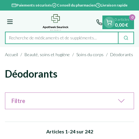
Diapositive 1 de 1
Aller au contenu
Paiements sécurisés
Conseil du pharmacien
Livraison rapide
0
0 articles
Menu
0,00 €
Recherche de médicaments et de suppléments...
Cherc
Rechercher
Accueil
/
Beauté, soins et hygiène
/
Soins du corps
/
Déodorants
Déodorants
Filtre
Articles
1
-
24
sur
242