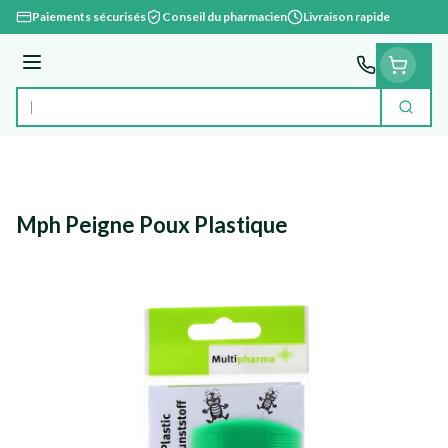
Aller au contenu
Paiements sécurisés
Conseil du pharmacien
Livraison rapide
Menu
Cherc
Rechercher
Mph Peigne Poux Plastique