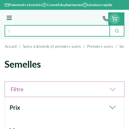
Aller au contenu
Paiements sécurisés
Conseil du pharmacien
Livraison rapide
Menu
Cherc
Rechercher
Accueil
/
Soins à domicile et premiers soins
/
Premiers soins
/
Semel
Semelles
Filtre
Passer à la liste des produits
Prix
filter