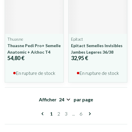
Thuasne
Epitact
Thuasne Pedi Pro+ Semelle
Epitact Semelles Invisibles
Anatomic + A/choc T4
Jambes Legeres 36/38
54,80 €
32,95 €
En rupture de stock
En rupture de stock
Afficher
par page
Pages
Vous lisez actuellement la page
Page
Page
Page
1
2
3
...
6