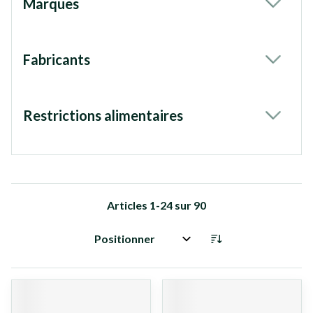
Marques
filter
Fabricants
filter
Restrictions alimentaires
filter
Articles
1
-
24
sur
90
Trier par: