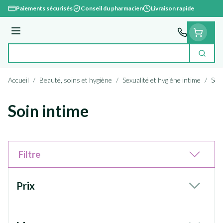
Aller au contenu
Paiements sécurisés
Conseil du pharmacien
Livraison rapide
Menu
Cherc
Rechercher
Accueil
/
Beauté, soins et hygiène
/
Sexualité et hygiène intime
/
Soin
Soin intime
Filtre
Passer à la liste des produits
Prix
filter