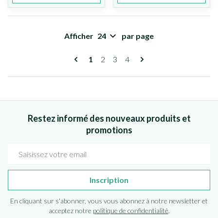
Afficher
par page
Pages
Vous lisez actuellement la page
Page
Page
Page
1
2
3
4
Restez informé des nouveaux produits et
promotions
Adresse mail
Inscription
En cliquant sur s'abonner, vous vous abonnez à notre newsletter et
acceptez notre
politique de confidentialité
.