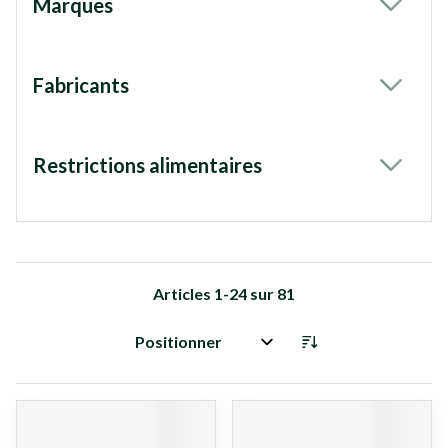
Marques
filter
Fabricants
filter
Restrictions alimentaires
filter
Articles
1
-
24
sur
81
Trier par: