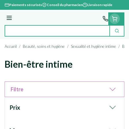
Aller au contenu
Paiements sécurisés
Conseil du pharmacien
Livraison rapide
Menu
Cherc
Rechercher
Accueil
/
Beauté, soins et hygiène
/
Sexualité et hygiène intime
/
Bie
Bien-être intime
Filtre
Passer à la liste des produits
Prix
filter