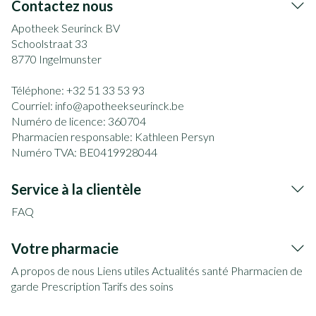
Contactez nous
Apotheek Seurinck BV
Schoolstraat 33
8770
Ingelmunster
Téléphone:
+32 51 33 53 93
Courriel:
info@
apotheekseurinck.be
Numéro de licence:
360704
Pharmacien responsable:
Kathleen Persyn
Numéro TVA:
BE0419928044
Service à la clientèle
FAQ
Votre pharmacie
A propos de nous
Liens utiles
Actualités santé
Pharmacien de
garde
Prescription
Tarifs des soins