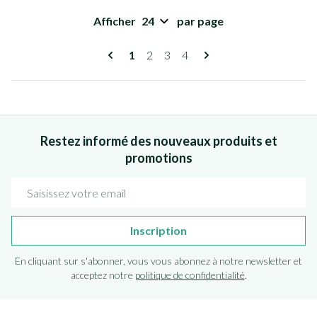
Afficher
par page
Pages
Vous lisez actuellement la page
Page
Page
Page
1
2
3
4
Restez informé des nouveaux produits et
promotions
Adresse mail
Inscription
En cliquant sur s'abonner, vous vous abonnez à notre newsletter et
acceptez notre
politique de confidentialité
.