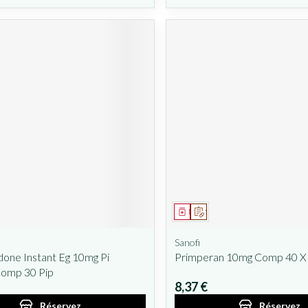
ent
prescription
Médicament
Sur prescription
Sanofi
one Instant Eg 10mg Pi
Primperan 10mg Comp 40 X
omp 30 Pip
8,37 €
Réservez
Réservez