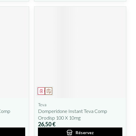
Médicament
Sur prescription
Teva
 Comp
Domperidone Instant Teva Comp
Orodisp 100 X 10mg
26,50 €
Réservez