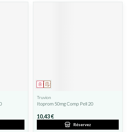
Médicament
Sur prescription
Truvion
0
Itoprom 50mg Comp Pell 20
10,43 €
Réservez