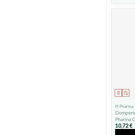
Médicam
Sur 
Pi Pharma
Domperid
Pharma C
10,72 €