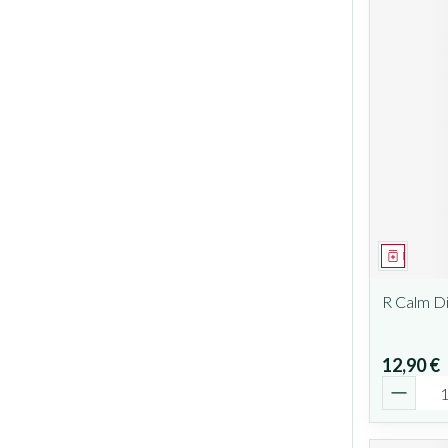
Médicam
R Calm D
12,90 €
Quantit