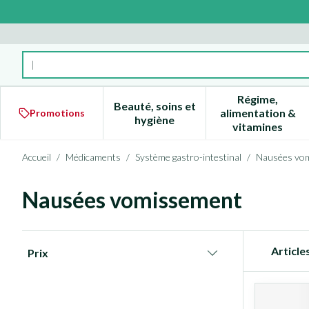
Aller au contenu
Rechercher
Régime,
Beauté, soins et
alimentation &
Promotions
Afficher le sous-menu pour la 
Afficher l
hygiène
vitamines
Accueil
/
Médicaments
/
Système gastro-intestinal
/
Nausées vo
Nausées vomissement
Passer à la liste des produits
Article
Prix
filter