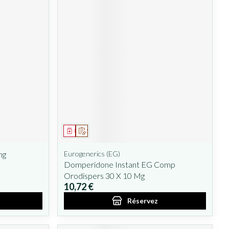
Médicament
Sur prescription
mg
Eurogenerics (EG)
Domperidone Instant EG Comp
Orodispers 30 X 10 Mg
10,72 €
Réservez