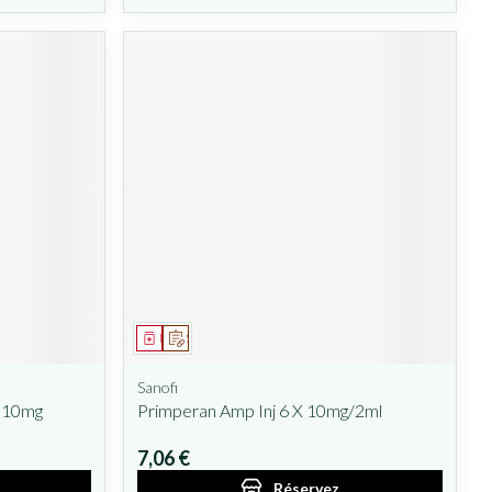
Médicament
Sur prescription
Sanofi
 10mg
Primperan Amp Inj 6 X 10mg/2ml
7,06 €
Réservez