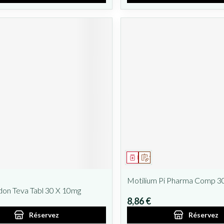
ent
prescription
Médicament
Sur prescription
Motilium Pi Pharma Comp 3
on Teva Tabl 30 X 10mg
8,86 €
Réservez
Réservez