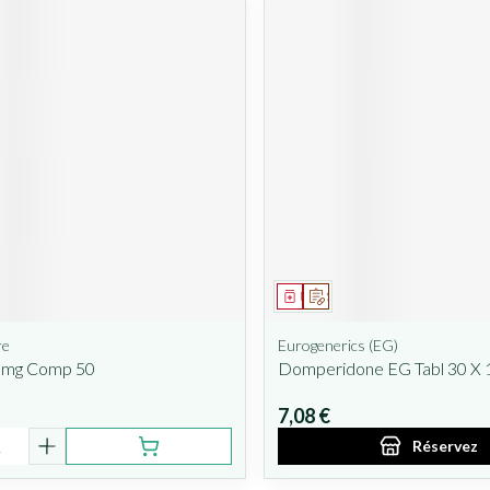
ent
Médicament
Sur prescription
re
Eurogenerics (EG)
5mg Comp 50
Domperidone EG Tabl 30 X 
7,08 €
é
Réservez