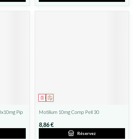
Médicament
Sur prescription
0x10mg Pip
Motilium 10mg Comp Pell 30
8,86 €
Réservez