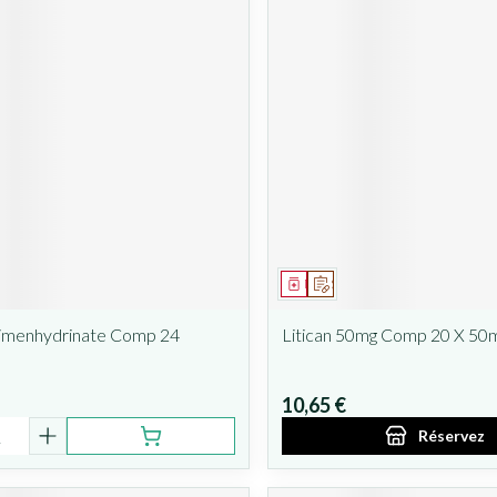
ent
Médicament
Sur prescription
imenhydrinate Comp 24
Litican 50mg Comp 20 X 50
10,65 €
é
Réservez