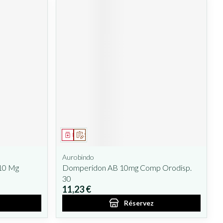
Médicament
Sur prescription
Aurobindo
10 Mg
Domperidon AB 10mg Comp Orodisp.
30
11,23 €
Réservez