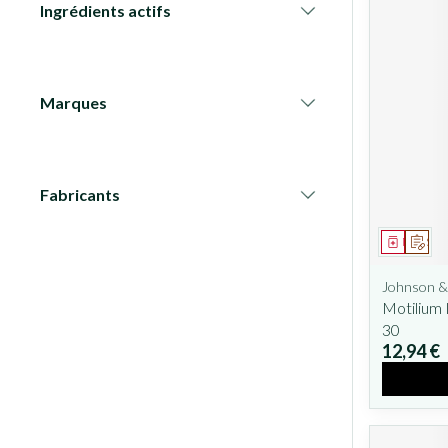
Ingrédients actifs
filter
Marques
filter
Fabricants
filter
Médicam
Sur 
Johnson &
Motilium
30
12,94 €