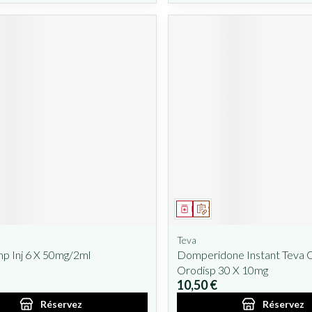
ent
prescription
Médicament
Sur prescription
Teva
mp Inj 6 X 50mg/2ml
Domperidone Instant Teva
Orodisp 30 X 10mg
10,50 €
Réservez
Réservez