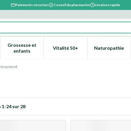
Paiements sécurisés
Conseil du pharmacien
Livraison rapide
Grossesse et
Vitalité 50+
Naturopathie
catégorie Beauté, soins et hygiène
e sous-menu pour la catégorie Régime, alimentation & vitami
Afficher le sous-menu pour la catégorie Grossesse
Afficher le sous-menu pour la 
Afficher l
enfants
missement
s
1
-
24
sur
28