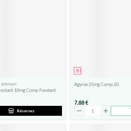
ent
prescription
Médicament
 Johnson
Agyrax 25mg Comp 20
 Instant 10mg Comp Fondant
7,88 €
Quantité
Réservez