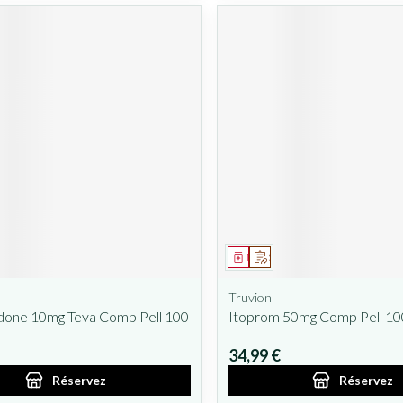
ent
prescription
Médicament
Sur prescription
Truvion
one 10mg Teva Comp Pell 100
Itoprom 50mg Comp Pell 10
34,99 €
Réservez
Réservez