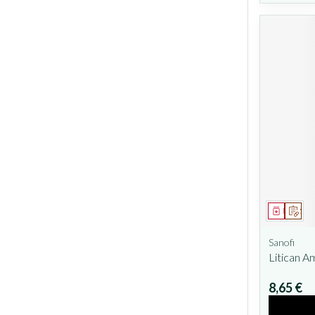
Médicam
Sur 
Sanofi
Litican A
8,65 €