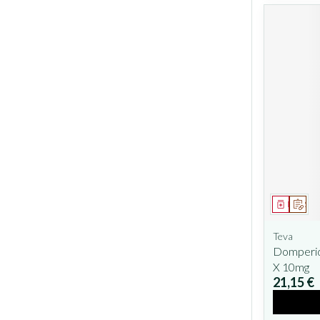
Médicam
Sur 
Teva
Domperid
X 10mg
21,15 €