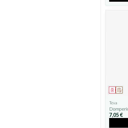
Médicam
Sur 
Teva
Domperid
7,05 €