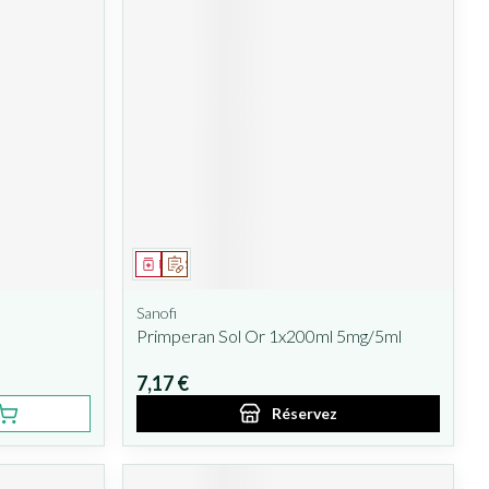
Médicament
Sur prescription
Sanofi
Primperan Sol Or 1x200ml 5mg/5ml
7,17 €
Réservez