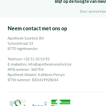
Blijf op de hoogte van ni
Door op inschrijve
Neem contact met ons op
Apotheek Seurinck BV
Schoolstraat 33
8770
Ingelmunster
Telefoon:
+32 51 33 53 93
E-mailadres:
info@
apotheekseurinck.be
APB nummer:
360704
Apotheek titularis:
Kathleen Persyn
BTW nummer:
BE0419928044