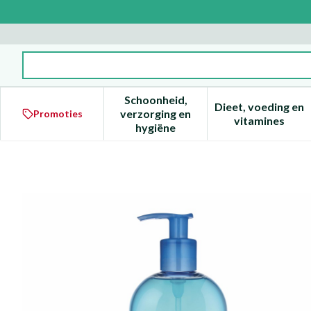
Ga naar de inhoud
Product, merk, categorie...
Schoonheid,
Dieet, voeding en
verzorging en
Promoties
Toon submenu voor Schoonheid
Toon subm
vitamines
hygiëne
Bioderma Atoderm Douchegel