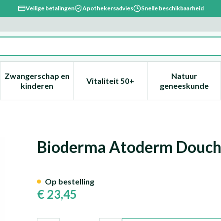
Veilige betalingen
Apothekersadvies
Snelle beschikbaarheid
Zwangerschap en
Natuur
Vitaliteit 50+
, verzorging en hygiëne categorie
enu voor Dieet, voeding en vitamines categorie
Toon submenu voor Zwangerschap en kinderen ca
Toon submenu voor Vitaliteit 
Toon subm
kinderen
geneeskunde
 Pompfl 1l
Bioderma Atoderm Douche
Op bestelling
€ 23,45