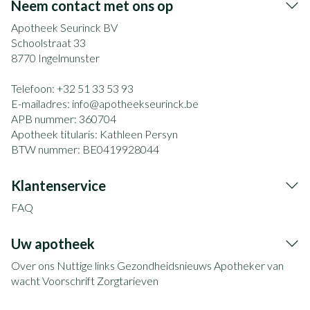
Neem contact met ons op
Apotheek Seurinck BV
Schoolstraat 33
8770
Ingelmunster
Telefoon:
+32 51 33 53 93
E-mailadres:
info@
apotheekseurinck.be
APB nummer:
360704
Apotheek titularis:
Kathleen Persyn
BTW nummer:
BE0419928044
Klantenservice
FAQ
Uw apotheek
Over ons
Nuttige links
Gezondheidsnieuws
Apotheker van
wacht
Voorschrift
Zorgtarieven