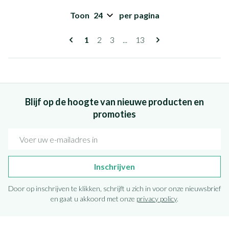
Toon
per pagina
Pagina's
U lees momenteel pagina
Pagina
Pagina
Pagina
1
2
3
...
13
Blijf op de hoogte van nieuwe producten en
promoties
E-mail adres
Inschrijven
Door op inschrijven te klikken, schrijft u zich in voor onze nieuwsbrief
en gaat u akkoord met onze
privacy policy
.