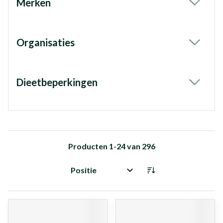
Merken
filter
Organisaties
filter
Dieetbeperkingen
filter
Producten
1
-
24
van
296
Sorteer op: