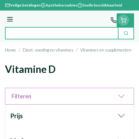
Ga naar de inhoud
Veilige betalingen
Apothekersadvies
Snelle beschikbaarheid
Menu
Zoek
Product, merk, categorie...
Home
/
Dieet, voeding en vitamines
/
Vitamines en supplementen
/
Vitamine D
Filteren
Doorgaan naar productlijst
Prijs
filter