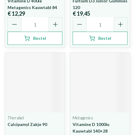
Vitamine D 400ie
Fultium D3 Junior Gummies
Metagenics Kauwtabl 84
120
€ 12,29
€ 19,45
Aantal
Aantal
Bestel
Bestel
Therabel
Metagenics
Calcipamyl Zakje 90
Vitamine D 1000iu
Kauwtabl 140+28