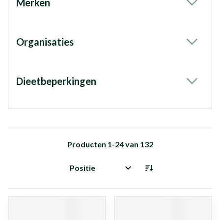
Merken
filter
Organisaties
filter
Dieetbeperkingen
filter
Producten
1
-
24
van
132
Sorteer op: