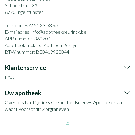
Schoolstraat 33
8770
Ingelmunster
Telefoon:
+32 51 33 53 93
E-mailadres:
info@
apotheekseurinck.be
APB nummer:
360704
Apotheek titularis:
Kathleen Persyn
BTW nummer:
BE0419928044
Klantenservice
FAQ
Uw apotheek
Over ons
Nuttige links
Gezondheidsnieuws
Apotheker van
wacht
Voorschrift
Zorgtarieven