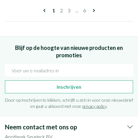
Pagina's
U lees momenteel pagina
Pagina
Pagina
Pagina
1
2
3
...
6
Blijf op de hoogte van nieuwe producten en
promoties
E-mail adres
Inschrijven
Door op inschrijven te klikken, schrijft u zich in voor onze nieuwsbrief
en gaat u akkoord met onze
privacy policy
.
Neem contact met ons op
Apotheek Seurinck BV