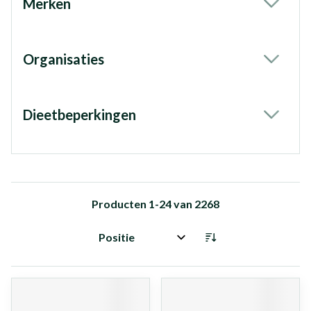
Merken
filter
Organisaties
filter
Dieetbeperkingen
filter
Producten
1
-
24
van
2268
Sorteer op: