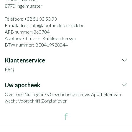
8770
Ingelmunster
Telefoon:
+32 51 33 53 93
E-mailadres:
info@
apotheekseurinck.be
APB nummer:
360704
Apotheek titularis:
Kathleen Persyn
BTW nummer:
BE0419928044
Klantenservice
FAQ
Uw apotheek
Over ons
Nuttige links
Gezondheidsnieuws
Apotheker van
wacht
Voorschrift
Zorgtarieven