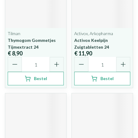
Tilman
Activox, Arkopharma
Thymogom Gommetjes
Activox Keelpijn
Tijmextract 24
Zuigtabletten 24
€ 8,90
€ 11,90
Aantal
Aantal
Bestel
Bestel