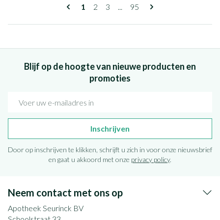
Pagina's
U lees momenteel pagina
Pagina
Pagina
Pagina
1
2
3
...
95
Blijf op de hoogte van nieuwe producten en
promoties
E-mail adres
Inschrijven
Door op inschrijven te klikken, schrijft u zich in voor onze nieuwsbrief
en gaat u akkoord met onze
privacy policy
.
Neem contact met ons op
Apotheek Seurinck BV
Schoolstraat 33