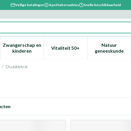
Veilige betalingen
Apothekersadvies
Snelle beschikbaarheid
Zwangerschap en
Natuur
Vitaliteit 50+
, verzorging en hygiëne categorie
enu voor Dieet, voeding en vitamines categorie
Toon submenu voor Zwangerschap en kinderen ca
Toon submenu voor Vitaliteit 
Toon subm
kinderen
geneeskunde
/
Ovulatietest
cten