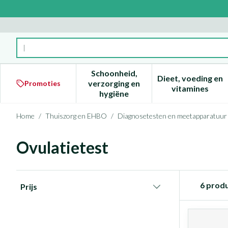
Ga naar de inhoud
Product, merk, categorie...
Schoonheid,
Dieet, voeding en
verzorging en
Promoties
Toon submenu voor Schoonheid
Toon subm
vitamines
hygiëne
Home
/
Thuiszorg en EHBO
/
Diagnosetesten en meetapparatuur
Ovulatietest
Doorgaan naar productlijst
6
produ
Prijs
filter