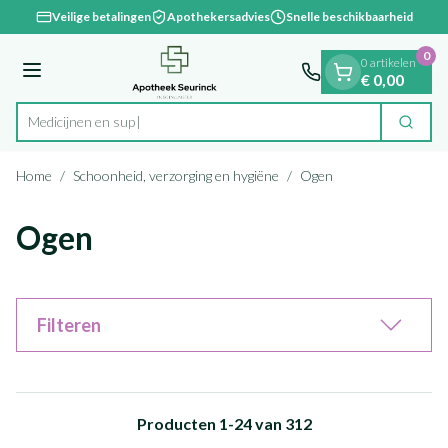
Dia 1 van 1
Ga naar de inhoud
Veilige betalingen
Apothekersadvies
Snelle beschikbaarheid
0
0 artikelen
Menu
€ 0,00
Zoek
Product, merk, categorie...
Home
/
Schoonheid, verzorging en hygiëne
/
Ogen
Ogen
Filteren
Producten
1
-
24
van
312