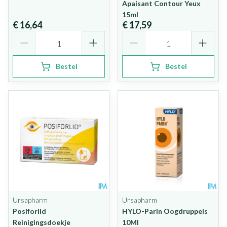
Apaisant Contour Yeux
15ml
€ 16,64
€ 17,59
Aantal
Aantal
Bestel
Bestel
Ursapharm
Ursapharm
Posiforlid
HYLO-Parin Oogdruppels
Reinigingsdoekje
10Ml