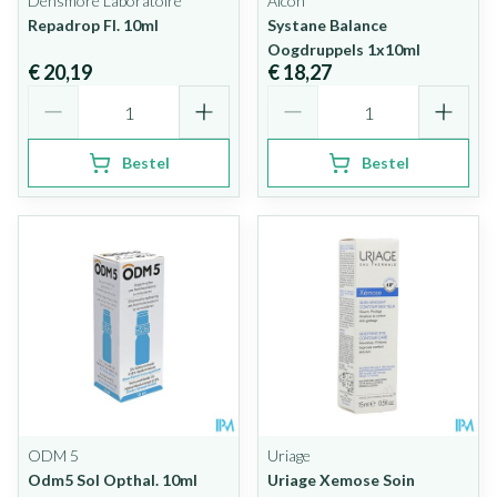
Densmore Laboratoire
Alcon
Repadrop Fl. 10ml
Systane Balance
Oogdruppels 1x10ml
€ 20,19
€ 18,27
Aantal
Aantal
Bestel
Bestel
ODM 5
Uriage
Odm5 Sol Opthal. 10ml
Uriage Xemose Soin