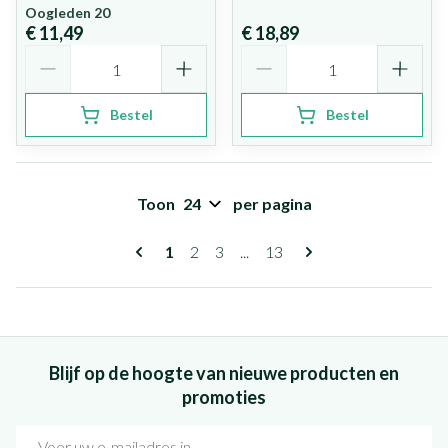
Oogleden 20
€ 11,49
€ 18,89
Aantal
Aantal
Bestel
Bestel
Toon
per pagina
Pagina's
U lees momenteel pagina
Pagina
Pagina
Pagina
1
2
3
...
13
Blijf op de hoogte van nieuwe producten en
promoties
E-mail adres