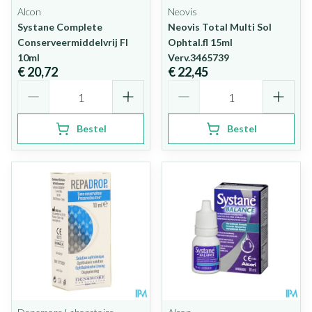
Alcon
Neovis
Systane Complete
Neovis Total Multi Sol
Conserveermiddelvrij Fl
Ophtal.fl 15ml
10ml
Verv.3465739
€ 20,72
€ 22,45
Aantal
Aantal
Bestel
Bestel