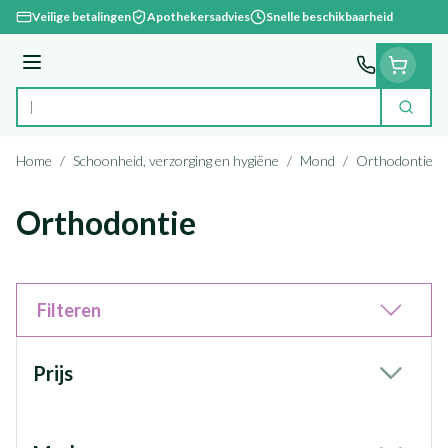
Ga naar de inhoud
Veilige betalingen
Apothekersadvies
Snelle beschikbaarheid
Menu
Zoek
Product, merk, categorie...
Home
/
Schoonheid, verzorging en hygiëne
/
Mond
/
Orthodontie
Orthodontie
Filteren
Doorgaan naar productlijst
Prijs
filter