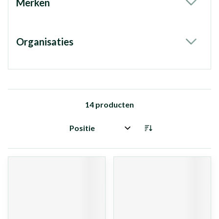
Merken
filter
Organisaties
filter
14
producten
Sorteer op: