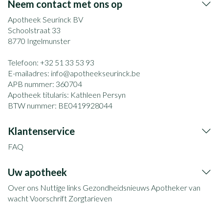
Neem contact met ons op
Apotheek Seurinck BV
Schoolstraat 33
8770
Ingelmunster
Telefoon:
+32 51 33 53 93
E-mailadres:
info@
apotheekseurinck.be
APB nummer:
360704
Apotheek titularis:
Kathleen Persyn
BTW nummer:
BE0419928044
Klantenservice
FAQ
Uw apotheek
Over ons
Nuttige links
Gezondheidsnieuws
Apotheker van
wacht
Voorschrift
Zorgtarieven