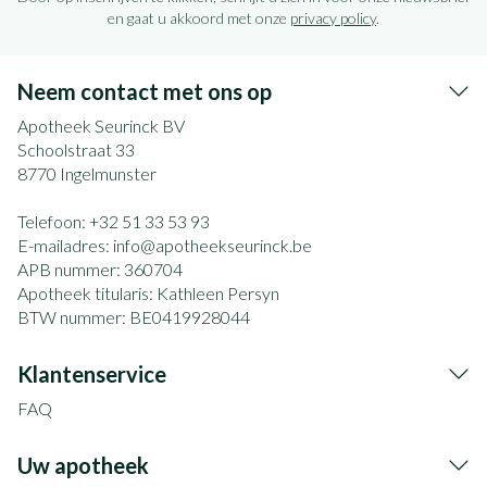
en gaat u akkoord met onze
privacy policy
.
Neem contact met ons op
Apotheek Seurinck BV
Schoolstraat 33
8770
Ingelmunster
Telefoon:
+32 51 33 53 93
E-mailadres:
info@
apotheekseurinck.be
APB nummer:
360704
Apotheek titularis:
Kathleen Persyn
BTW nummer:
BE0419928044
Klantenservice
FAQ
Uw apotheek