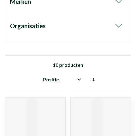
Merken
filter
Organisaties
filter
10
producten
Sorteer op: