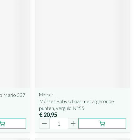
ap Mario 337
Morser
Mörser Babyschaar met afgeronde
punten, verguld N°55
€ 20,95
Aantal