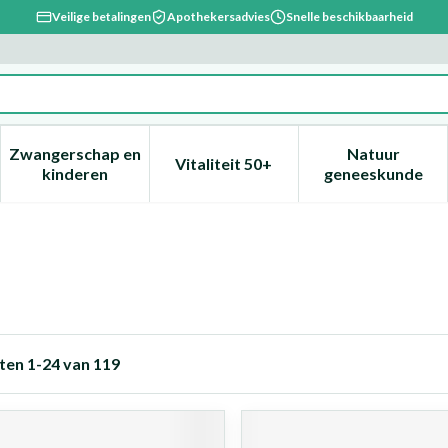
Veilige betalingen
Apothekersadvies
Snelle beschikbaarheid
Zwangerschap en
Natuur
Vitaliteit 50+
, verzorging en hygiëne categorie
enu voor Dieet, voeding en vitamines categorie
Toon submenu voor Zwangerschap en kinderen ca
Toon submenu voor Vitaliteit 
Toon subm
kinderen
geneeskunde
ten
1
-
24
van
119