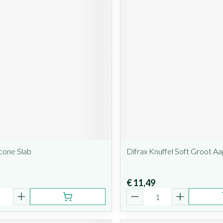
icone Slab
Difrax Knuffel Soft Groot A
€ 11,49
Aantal