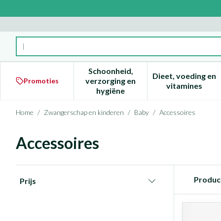
Ga naar de inhoud
Product, merk, categorie...
Schoonheid,
Dieet, voeding en
verzorging en
Promoties
Toon submenu voor Schoonheid
Toon subm
vitamines
hygiëne
Home
/
Zwangerschap en kinderen
/
Baby
/
Accessoires
Accessoires
Doorgaan naar productlijst
Produc
Prijs
filter