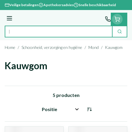
Ga naar de inhoud
Veilige betalingen
Apothekersadvies
Snelle beschikbaarheid
Menu
Zoek
Product, merk, categorie...
Home
/
Schoonheid, verzorging en hygiëne
/
Mond
/
Kauwgom
Kauwgom
5
producten
Sorteer op: