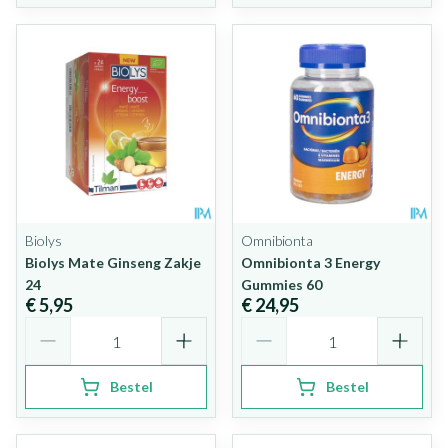
Biolys
Omnibionta
Biolys Mate Ginseng Zakje
Omnibionta 3 Energy
24
Gummies 60
€ 5,95
€ 24,95
Aantal
Aantal
Bestel
Bestel