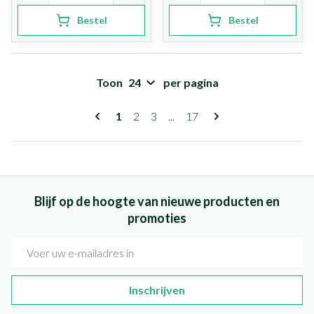
Bestel
Bestel
Toon
per pagina
Pagina's
U lees momenteel pagina
Pagina
Pagina
Pagina
1
2
3
...
17
Blijf op de hoogte van nieuwe producten en
promoties
E-mail adres
Inschrijven