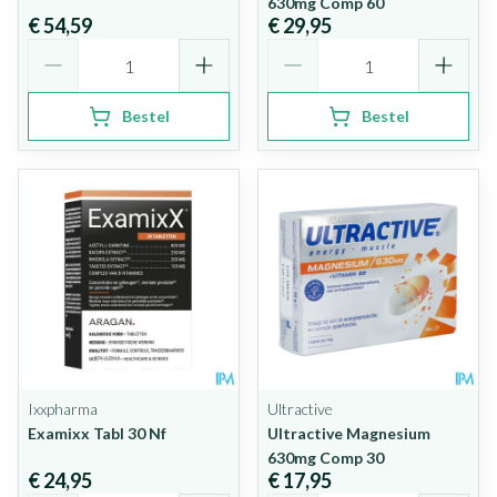
630mg Comp 60
€ 54,59
€ 29,95
Aantal
Aantal
Bestel
Bestel
Ixxpharma
Ultractive
Examixx Tabl 30 Nf
Ultractive Magnesium
630mg Comp 30
€ 24,95
€ 17,95