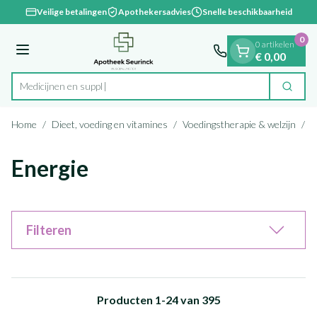
Dia 1 van 1
Ga naar de inhoud
Veilige betalingen
Apothekersadvies
Snelle beschikbaarheid
0
0 artikelen
Menu
€ 0,00
Zoek
Product, merk, categorie...
Home
/
Dieet, voeding en vitamines
/
Voedingstherapie & welzijn
/
E
Energie
Filteren
Producten
1
-
24
van
395