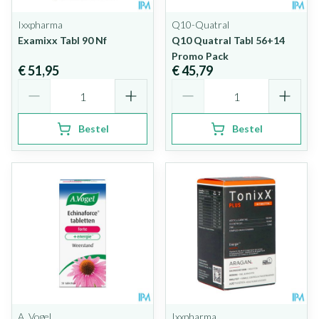
Ixxpharma
Q10-Quatral
Examixx Tabl 90 Nf
Q10 Quatral Tabl 56+14
Promo Pack
€ 51,95
€ 45,79
Aantal
Aantal
Bestel
Bestel
A. Vogel
Ixxpharma