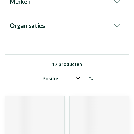
Merken
filter
Organisaties
filter
17
producten
Sorteer op: