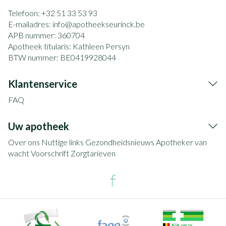
Telefoon:
+32 51 33 53 93
E-mailadres:
info@
apotheekseurinck.be
APB nummer:
360704
Apotheek titularis:
Kathleen Persyn
BTW nummer:
BE0419928044
Klantenservice
FAQ
Uw apotheek
Over ons
Nuttige links
Gezondheidsnieuws
Apotheker van
wacht
Voorschrift
Zorgtarieven