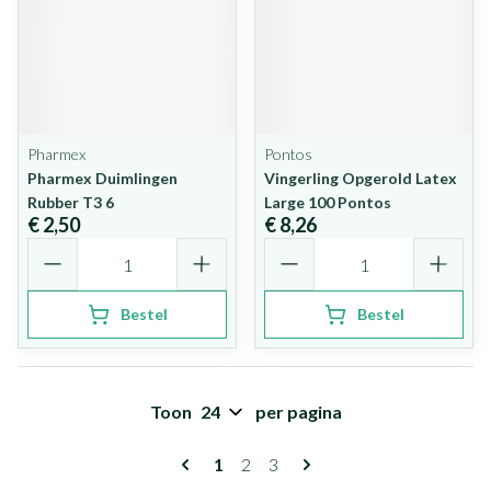
Pharmex
Pontos
Pharmex Duimlingen
Vingerling Opgerold Latex
Rubber T3 6
Large 100 Pontos
€ 2,50
€ 8,26
Aantal
Aantal
Bestel
Bestel
Toon
per pagina
Pagina's
U lees momenteel pagina
Pagina
Pagina
1
2
3