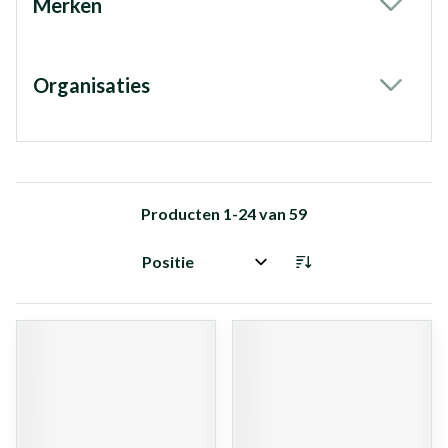
Merken
filter
Organisaties
filter
Producten
1
-
24
van
59
Sorteer op: