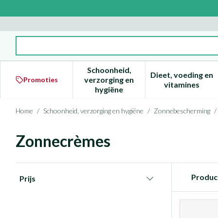
Ga naar de inhoud
Product, merk, categorie...
Schoonheid,
Dieet, voeding en
verzorging en
Promoties
Toon submenu voor Schoonheid
Toon subm
vitamines
hygiëne
Home
/
Schoonheid, verzorging en hygiëne
/
Zonnebescherming
/
Zonnecrèmes
Doorgaan naar productlijst
Produc
Prijs
filter