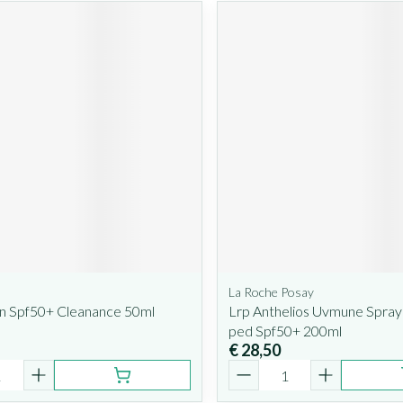
La Roche Posay
n Spf50+ Cleanance 50ml
Lrp Anthelios Uvmune Spra
ped Spf50+ 200ml
€ 28,50
Aantal