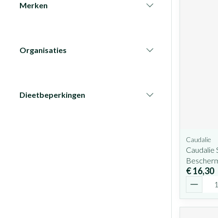
Merken
filter
Organisaties
filter
Dieetbeperkingen
filter
Caudalie
Caudalie
Bescherm
€ 16,30
Aantal