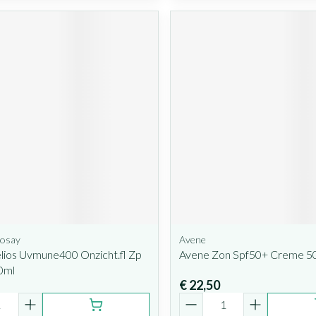
Posay
Avene
lios Uvmune400 Onzicht.fl Zp
Avene Zon Spf50+ Creme 5
0ml
€ 22,50
Aantal