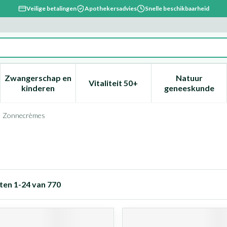
Veilige betalingen
Apothekersadvies
Snelle beschikbaarheid
Zwangerschap en
Natuur
Vitaliteit 50+
, verzorging en hygiëne categorie
enu voor Dieet, voeding en vitamines categorie
Toon submenu voor Zwangerschap en kinderen ca
Toon submenu voor Vitaliteit 
Toon subm
kinderen
geneeskunde
Zonnecrèmes
ten
1
-
24
van
770