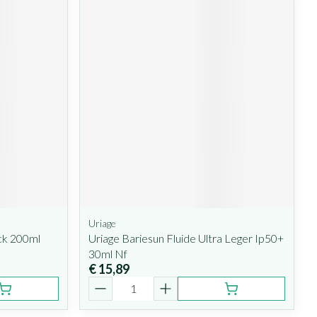
Uriage
ck 200ml
Uriage Bariesun Fluide Ultra Leger Ip50+
30ml Nf
€ 15,89
Aantal