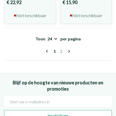
€ 22,92
€ 15,90
Niet beschikbaar
Niet beschikbaar
Toon
per pagina
Pagina's
U lees momenteel pagina
Pagina
1
2
Blijf op de hoogte van nieuwe producten en
promoties
E-mail adres
Inschrijven