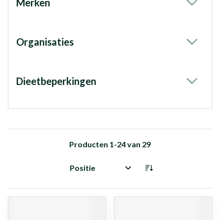
Merken
filter
Organisaties
filter
Dieetbeperkingen
filter
Producten
1
-
24
van
29
Sorteer op: