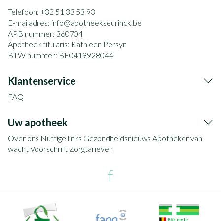
Telefoon:
+32 51 33 53 93
E-mailadres:
info@
apotheekseurinck.be
APB nummer:
360704
Apotheek titularis:
Kathleen Persyn
BTW nummer:
BE0419928044
Klantenservice
FAQ
Uw apotheek
Over ons
Nuttige links
Gezondheidsnieuws
Apotheker van
wacht
Voorschrift
Zorgtarieven