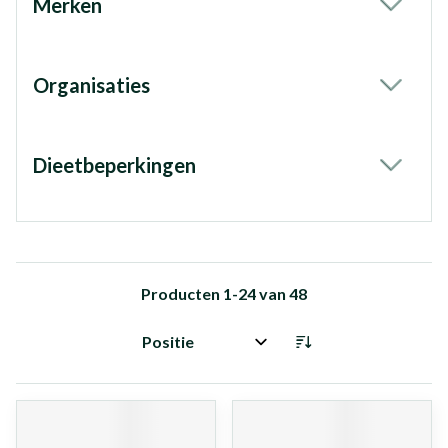
Merken
filter
Organisaties
filter
Dieetbeperkingen
filter
Producten
1
-
24
van
48
Sorteer op: