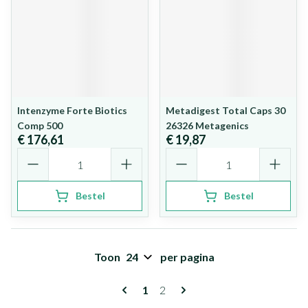
Intenzyme Forte Biotics
Metadigest Total Caps 30
Comp 500
26326 Metagenics
€ 176,61
€ 19,87
Aantal
Aantal
Bestel
Bestel
Toon
per pagina
Pagina's
U lees momenteel pagina
Pagina
1
2