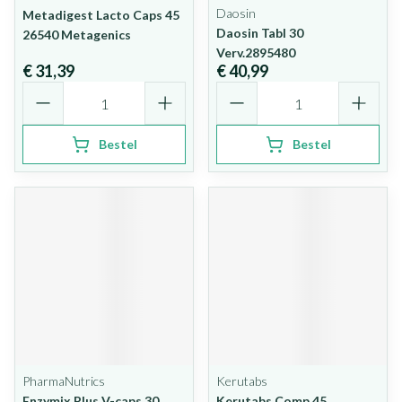
Daosin
Metadigest Lacto Caps 45
Daosin Tabl 30
26540 Metagenics
Verv.2895480
€ 31,39
€ 40,99
Aantal
Aantal
Bestel
Bestel
PharmaNutrics
Kerutabs
Enzymix Plus V-caps 30
Kerutabs Comp 45