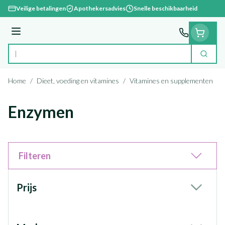
Ga naar de inhoud
Veilige betalingen
Apothekersadvies
Snelle beschikbaarheid
Menu
Zoek
Product, merk, categorie...
Home
/
Dieet, voeding en vitamines
/
Vitamines en supplementen
/
Enzymen
Filteren
Doorgaan naar productlijst
Prijs
filter