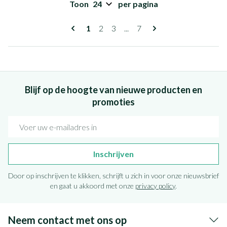
Toon
per pagina
Pagina's
U lees momenteel pagina
Pagina
Pagina
Pagina
1
2
3
...
7
Blijf op de hoogte van nieuwe producten en
promoties
E-mail adres
Inschrijven
Door op inschrijven te klikken, schrijft u zich in voor onze nieuwsbrief
en gaat u akkoord met onze
privacy policy
.
Neem contact met ons op