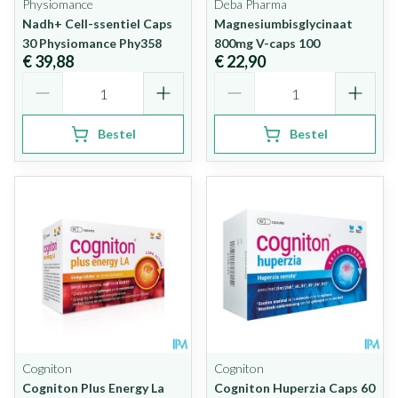
Physiomance
Deba Pharma
Nadh+ Cell-ssentiel Caps
Magnesiumbisglycinaat
30 Physiomance Phy358
800mg V-caps 100
€ 39,88
€ 22,90
Aantal
Aantal
Bestel
Bestel
Cogniton
Cogniton
Cogniton Plus Energy La
Cogniton Huperzia Caps 60