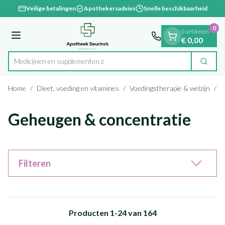
Dia 1 van 1
Ga naar de inhoud
Veilige betalingen
Apothekersadvies
Snelle beschikbaarheid
0
0 artikelen
Menu
€ 0,00
Medicijn
Zoek
Product, merk, categorie...
Home
/
Dieet, voeding en vitamines
/
Voedingstherapie & welzijn
/
G
Geheugen & concentratie
Filteren
Producten
1
-
24
van
164