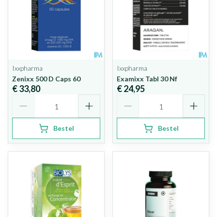
Ixxpharma
Ixxpharma
Zenixx 500 D Caps 60
Examixx Tabl 30 Nf
€ 33,80
€ 24,95
Aantal
Aantal
Bestel
Bestel