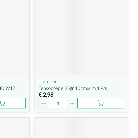
Hartmann
 105917
Tensocrepe 85gr 10cmx4m 1 P/s
€ 2,98
Aantal