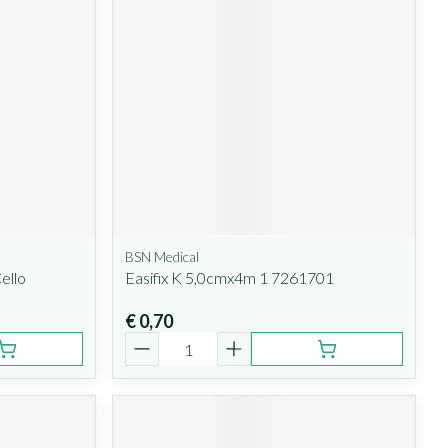
BSN Medical
ello
Easifix K 5,0cmx4m 1 7261701
€ 0,70
Aantal