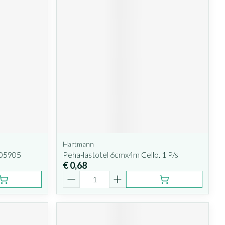
Hartmann
105905
Peha-lastotel 6cmx4m Cello. 1 P/s
€ 0,68
Aantal