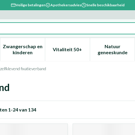
Veilige betalingen
Apothekersadvies
Snelle beschikbaarheid
Zwangerschap en
Natuur
Vitaliteit 50+
, verzorging en hygiëne categorie
enu voor Dieet, voeding en vitamines categorie
Toon submenu voor Zwangerschap en kinderen ca
Toon submenu voor Vitaliteit 
Toon subm
kinderen
geneeskunde
 zelfklevend fixatieverband
and
ten
1
-
24
van
134