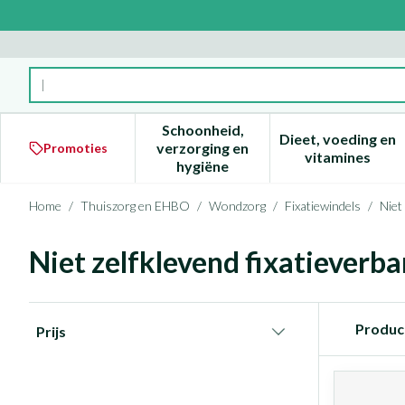
Ga naar de inhoud
Product, merk, categorie...
Schoonheid,
Dieet, voeding en
verzorging en
Promoties
Toon submenu voor Schoonheid
Toon subm
vitamines
hygiëne
Home
/
Thuiszorg en EHBO
/
Wondzorg
/
Fixatiewindels
/
Niet
Niet zelfklevend fixatieverb
Doorgaan naar productlijst
Produc
Prijs
filter