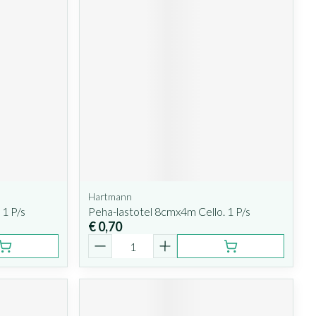
Hartmann
 1 P/s
Peha-lastotel 8cmx4m Cello. 1 P/s
€ 0,70
Aantal