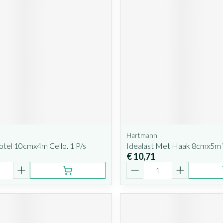
Hartmann
otel 10cmx4m Cello. 1 P/s
Idealast Met Haak 8cmx5m W
€ 10,71
Aantal