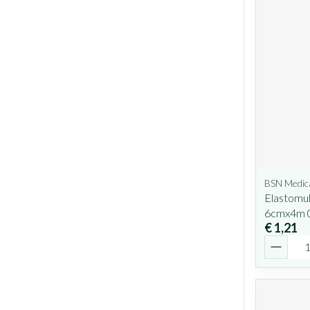
BSN Medic
Elastomull
6cmx4m 
€ 1,21
Aantal