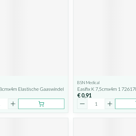
BSN Medical
 8cmx4m Elastische Gaaswindel
Easifix K 7,5cmx4m 1 72617
€ 0,91
Aantal