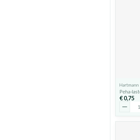
Hartmann
Peha-last
€ 0,75
Aantal