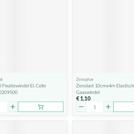
al
Zenophar
 Fixatiewindel El. Cello
Zenolast 10cmx4m Elastisc
0209500
Gaaswindel
€ 1,10
Aantal