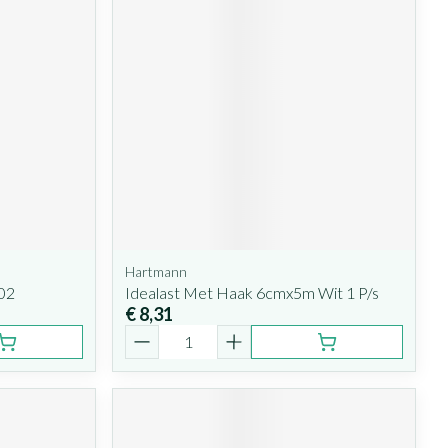
Hartmann
02
Idealast Met Haak 6cmx5m Wit 1 P/s
€ 8,31
Aantal