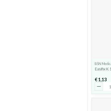
BSN Medic
Easifix 
€ 1,13
Aantal