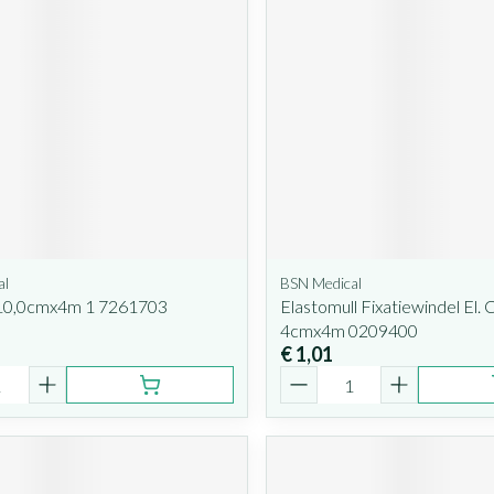
al
BSN Medical
K 10,0cmx4m 1 7261703
Elastomull Fixatiewindel El. C
4cmx4m 0209400
€ 1,01
Aantal