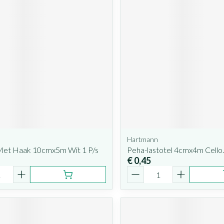
Hartmann
 Met Haak 10cmx5m Wit 1 P/s
Peha-lastotel 4cmx4m Cello.
€ 0,45
Aantal