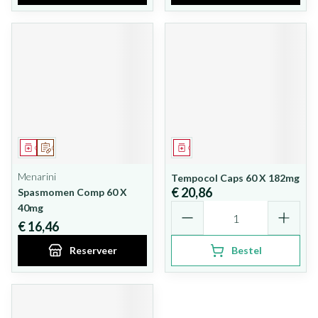
Geneesmiddel
Op voorschrift
Geneesmiddel
Menarini
Tempocol Caps 60 X 182mg
€ 20,86
Spasmomen Comp 60 X
Aantal
40mg
€ 16,46
Reserveer
Bestel