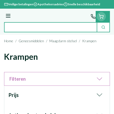
Ga naar de inhoud
Veilige betalingen
Apothekersadvies
Snelle beschikbaarheid
Menu
Zoek
Product, merk, categorie...
Home
/
Geneesmiddelen
/
Maag darm stelsel
/
Krampen
Krampen
Filteren
Doorgaan naar productlijst
Prijs
filter