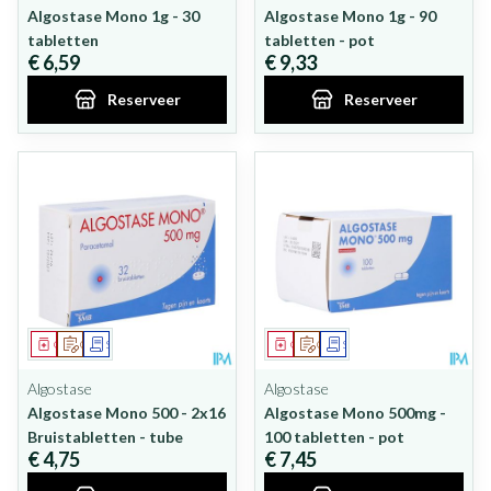
Algostase Mono 1g - 30
Algostase Mono 1g - 90
tabletten
tabletten - pot
€ 6,59
€ 9,33
Reserveer
Reserveer
Geneesmiddel
Op voorschrift
Schriftelijke aanvraag
Geneesmiddel
Op voorschrift
Schriftelijke aanvraag
Algostase
Algostase
Algostase Mono 500 - 2x16
Algostase Mono 500mg -
Bruistabletten - tube
100 tabletten - pot
€ 4,75
€ 7,45