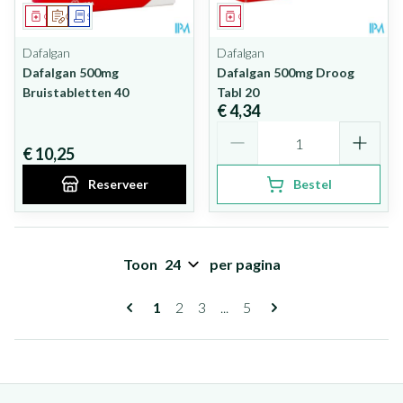
Geneesmiddel
Op voorschrift
Schriftelijke aanvraag
Geneesmiddel
Dafalgan
Dafalgan
Dafalgan 500mg
Dafalgan 500mg Droog
Bruistabletten 40
Tabl 20
€ 4,34
Aantal
€ 10,25
Reserveer
Bestel
Toon
per pagina
Pagina's
U lees momenteel pagina
Pagina
Pagina
Pagina
1
2
3
...
5