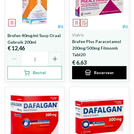
Geneesmiddel
Geneesmiddel
Op voorschrift
Viatris
Brufen 40mg/ml Susp Oraal
Brufen Plus Paracetamol
Gebruik 200ml
€ 12,46
200mg/500mg Filmomh
Aantal
Tabl20
€ 6,63
Bestel
Reserveer