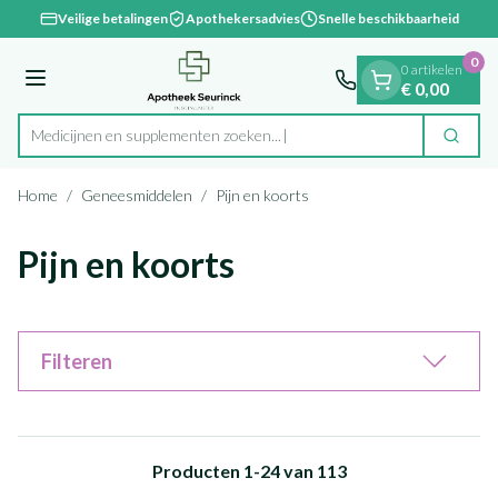
Dia 1 van 1
Ga naar de inhoud
Veilige betalingen
Apothekersadvies
Snelle beschikbaarheid
0
0 artikelen
Menu
€ 0,00
Medicijnen en supplementen zoek
Zoek
Product, merk, categorie...
Home
/
Geneesmiddelen
/
Pijn en koorts
Pijn en koorts
Filteren
Producten
1
-
24
van
113