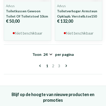
Advys
Advys
Toiletkussen Gewoon
Toiletverhoger Armsteun
Toilet Of Toiletstoel 10cm
Opklapb. Verstelb.tse150
€ 50,00
€ 132,00
Niet beschikbaar
Niet beschikbaar
Toon
per pagina
Pagina's
U lees momenteel pagina
Pagina
Pagina
1
2
3
Blijf op de hoogte van nieuwe producten en
promoties