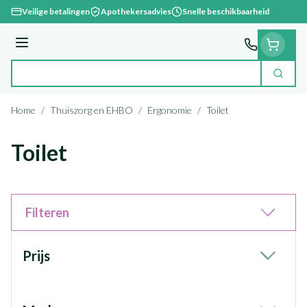
Ga naar de inhoud
Veilige betalingen
Apothekersadvies
Snelle beschikbaarheid
Menu
Zoek
Product, merk, categorie...
Home
/
Thuiszorg en EHBO
/
Ergonomie
/
Toilet
Toilet
Filteren
Doorgaan naar productlijst
Prijs
filter