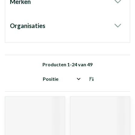
Merken
filter
Organisaties
filter
Producten
1
-
24
van
49
Sorteer op: