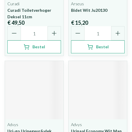
Curadi
Arseus
Curadi Toiletverhoger
Bidet Wit Ju20130
Deksel 11cm
€ 49,50
€ 15,20
Aantal
Aantal
Bestel
Bestel
Advys
Advys
Uri-go Urinegeur&vlek
Urinaal Economy Wit Man